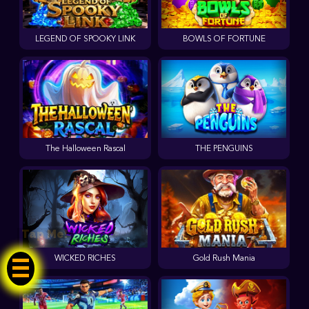
LEGEND OF SPOOKY LINK
BOWLS OF FORTUNE
The Halloween Rascal
THE PENGUINS
Tap Me!
WICKED RICHES
Gold Rush Mania