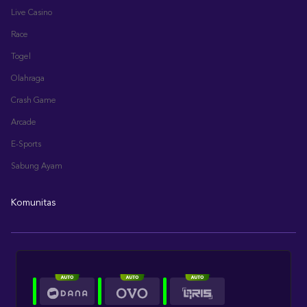
Live Casino
Race
Togel
Olahraga
Crash Game
Arcade
E-Sports
Sabung Ayam
Komunitas