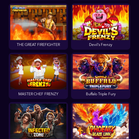
THE GREAT FIREFIGHTER
Devil’s Frenzy
MASTER CHEF FRENZY
Buffalo Triple Fury