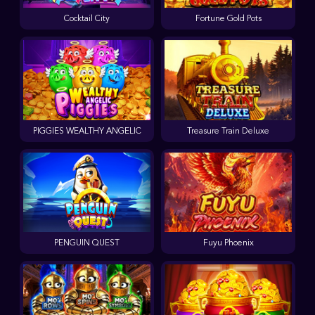
Cocktail City
Fortune Gold Pots
PIGGIES WEALTHY ANGELIC
Treasure Train Deluxe
PENGUIN QUEST
Fuyu Phoenix