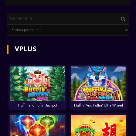
VPLUS
Huffin'and Puffin'Jackpot
Huffin’ And Puffin’ Ultra Wheel