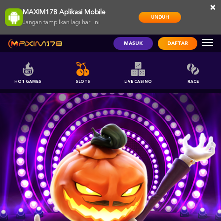
×
MAXIM178 Aplikasi Mobile
UNDUH
Jangan tampilkan lagi hari ini
MASUK
DAFTAR
HOT GAMES
SLOTS
LIVE CASINO
RACE