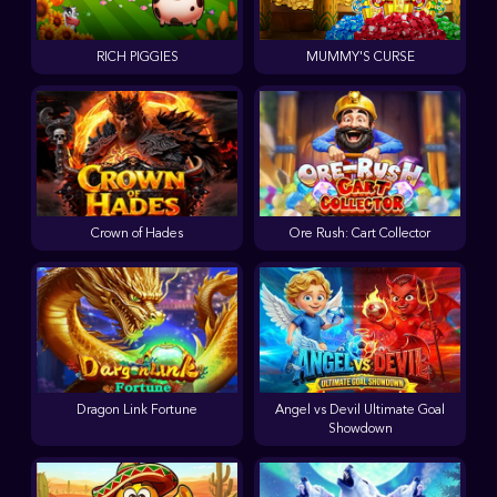
RICH PIGGIES
MUMMY'S CURSE
Crown of Hades
Ore Rush: Cart Collector
Dragon Link Fortune
Angel vs Devil Ultimate Goal
Showdown