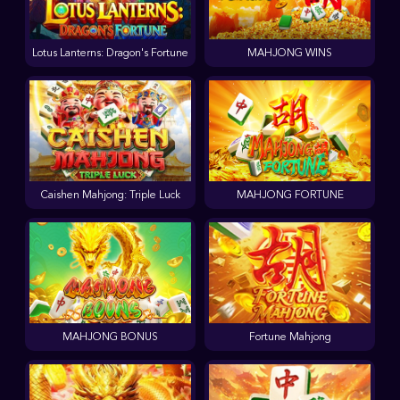
Lotus Lanterns: Dragon's Fortune
MAHJONG WINS
Caishen Mahjong: Triple Luck
MAHJONG FORTUNE
MAHJONG BONUS
Fortune Mahjong