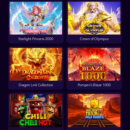
Starlight Princess 2000
Crown of Olympus
Dragon Link Collection
Pompeii’s Blaze 1000