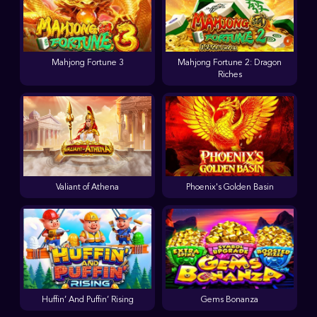
Mahjong Fortune 3
Mahjong Fortune 2: Dragon
Riches
Valiant of Athena
Phoenix's Golden Basin
Huffin’ And Puffin’ Rising
Gems Bonanza