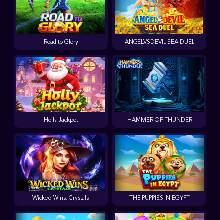
Road to Glory
ANGELVSDEVIL SEA DUEL
Holly Jackpot
HAMMER OF THUNDER
Wicked Wins: Crystals
THE PUPPIES IN EGYPT