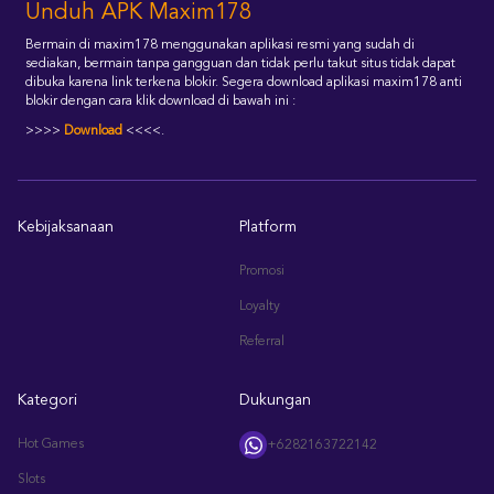
Unduh APK Maxim178
Bermain di maxim178 menggunakan aplikasi resmi yang sudah di
sediakan, bermain tanpa gangguan dan tidak perlu takut situs tidak dapat
dibuka karena link terkena blokir. Segera download aplikasi maxim178 anti
blokir dengan cara klik download di bawah ini :
>>>>
Download
<<<<.
Kebijaksanaan
Platform
Promosi
Loyalty
Referral
Kategori
Dukungan
Hot Games
+6282163722142
Slots