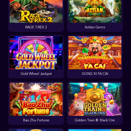
RAGE T-REX 2
Aztlan Gems
Gold Wheel Jackpot
GONG XI FA CAI
Bao Zhu Fortune
Golden Train Ⅲ: Black Ore