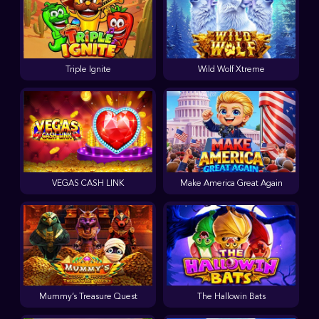
Triple Ignite
Wild Wolf Xtreme
VEGAS CASH LINK
Make America Great Again
Mummy’s Treasure Quest
The Hallowin Bats