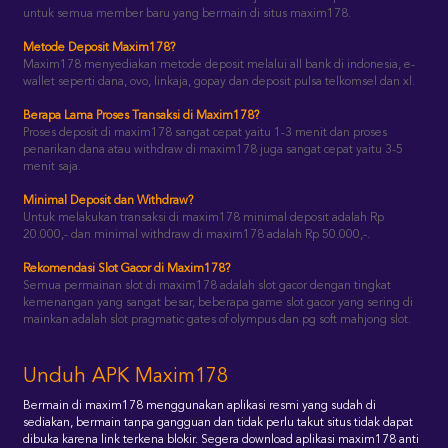
untuk semua member baru yang bermain di situs maxim178.
Metode Deposit Maxim178?
Maxim178 menyediakan metode deposit melalui all bank di indonesia, e-
wallet seperti dana, ovo, linkaja, gopay dan deposit pulsa telkomsel dan xl.
Berapa Lama Proses Transaksi di Maxim178?
Proses deposit di maxim178 sangat cepat yaitu 1-3 menit dan proses
penarikan dana atau withdraw di maxim178 juga sangat cepat yaitu 3-5
menit saja.
Minimal Deposit dan Withdraw?
Untuk melakukan transaksi di maxim178 minimal deposit adalah Rp
20.000,- dan minimal withdraw di maxim178 adalah Rp 50.000,-.
Rekomendasi Slot Gacor di Maxim178?
Semua permainan slot di maxim178 adalah slot gacor dengan tingkat
kemenangan yang sangat besar, beberapa game slot gacor yang sering di
mainkan adalah slot pragmatic gates of olympus dan pg soft mahjong slot.
Unduh APK Maxim178
Bermain di maxim178 menggunakan aplikasi resmi yang sudah di
sediakan, bermain tanpa gangguan dan tidak perlu takut situs tidak dapat
dibuka karena link terkena blokir. Segera download aplikasi maxim178 anti