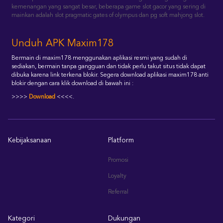
kemenangan yang sangat besar, beberapa game slot gacor yang sering di
mainkan adalah slot pragmatic gates of olympus dan pg soft mahjong slot.
Unduh APK Maxim178
Bermain di maxim178 menggunakan aplikasi resmi yang sudah di
sediakan, bermain tanpa gangguan dan tidak perlu takut situs tidak dapat
dibuka karena link terkena blokir. Segera download aplikasi maxim178 anti
blokir dengan cara klik download di bawah ini :
>>>>
Download
<<<<.
Kebijaksanaan
Platform
Promosi
Loyalty
Referral
Kategori
Dukungan