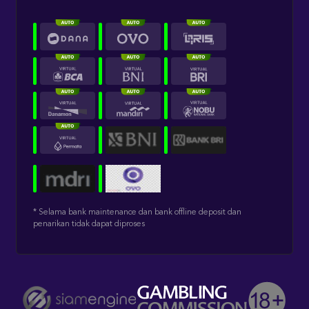
* Selama bank maintenance dan bank offline deposit dan
penarikan tidak dapat diproses