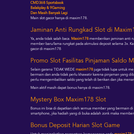
CMD368 Sportsbook
Balakplay & 9Gaming
Dan Masih Banyak Lagi
Main slot gacor hanya di maxim178.
Jaminan Anti Rungkad Slot di Maxim
Ya, anda tidak salah baca.
Maxim178
memberikan jaminan anti ru
member baru/lama rungkat pada akmulasi deposit selama 3x. K
gacor di maxim178
Promo Slot Fasilitas Pinjaman Saldo 
Selain garansi TIDAK WEDE
maxim178
juga tidak lupa untuk m
bermain dan anda tidak perlu khawatir karena pinjaman yang dibe
perlu mengembalikan saldo yang telah di berikan dan jika men
Main aktif masih dapat bonus hanya di maxim178.
Mystery Box Maxim178 Slot
Bonus ini bisa di dapatkan oleh semua member yang bermain di
smartphone, jika hadiah yang di buka adalah zonk maka membe
Bonus Deposit Harian Slot Game