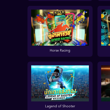
Horse Racing
Lagend of Shooter