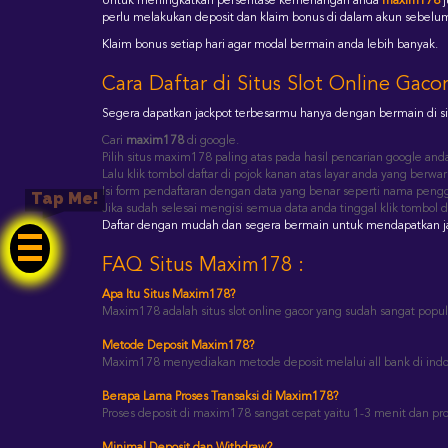
Untuk meningkatkan persentase kemenangan anda
maxim178
j
perlu melakukan deposit dan klaim bonus di dalam akun sebelum
Klaim bonus setiap hari agar modal bermain anda lebih banyak.
Cara Daftar di Situs Slot Online Gac
Segera dapatkan jackpot terbesarmu hanya dengan bermain di sit
Cari
maxim178
di google.
Pilih situs maxim178 paling atas pada hasil pencarian google and
Lalu klik tombol daftar di pojok kanan atas layar anda yang berw
Isi form pendaftaran dengan data yang benar seperti nama peng
Tap Me!
Jika sudah selesai mengisi semua data anda tinggal klik tombol da
Daftar dengan mudah dan segera bermain untuk mendapatkan ja
FAQ Situs Maxim178 :
Apa Itu Situs Maxim178?
Maxim178 adalah situs slot online gacor yang sudah sangat po
Metode Deposit Maxim178?
Maxim178 menyediakan metode deposit melalui all bank di indones
Berapa Lama Proses Transaksi di Maxim178?
Proses deposit di maxim178 sangat cepat yaitu 1-3 menit dan pr
Minimal Deposit dan Withdraw?