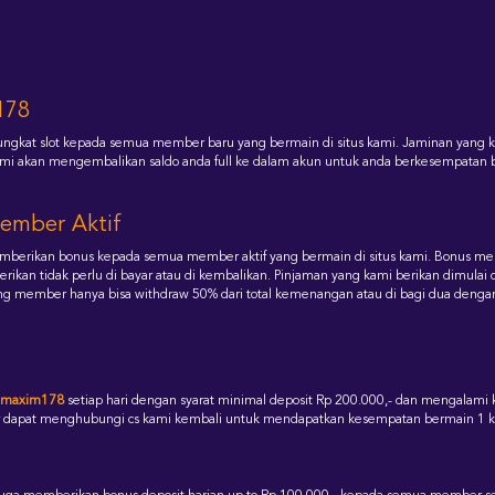
178
ngkat slot kepada semua member baru yang bermain di situs kami. Jaminan yang 
ami akan mengembalikan saldo anda full ke dalam akun untuk anda berkesempata
Member Aktif
emberikan bonus kepada semua member aktif yang bermain di situs kami. Bonus mem
rikan tidak perlu di bayar atau di kembalikan. Pinjaman yang kami berikan dimulai d
ang member hanya bisa withdraw 50% dari total kemenangan atau di bagi dua deng
maxim178
setiap hari dengan syarat minimal deposit Rp 200.000,- dan mengalami k
r dapat menghubungi cs kami kembali untuk mendapatkan kesempatan bermain 1 kal