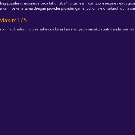
ing populer di indonesia pada tahun 2024. Situs resmi dari zoom engine nexus g
a kami bekerja sama dengan provider-provider game judi online di seluruh dunia d
i Maxim178
i online di seluruh dunia sehingga kami bisa menyediakan akun untuk anda bermai