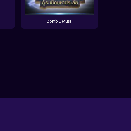
Bomb Defusal