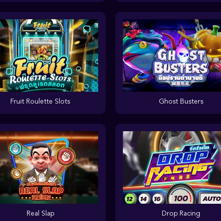
Fruit Roulette Slots
Ghost Busters
Real Slap
Drop Racing