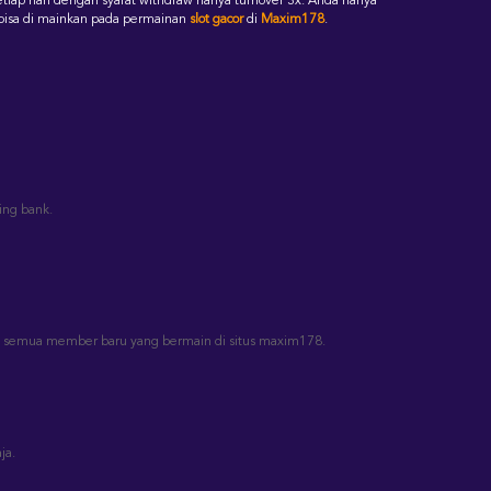
iap hari dengan syarat withdraw hanya turnover 3x. Anda hanya
 bisa di mainkan pada permainan
slot gacor
di
Maxim178
.
ing bank.
tuk semua member baru yang bermain di situs maxim178.
ja.