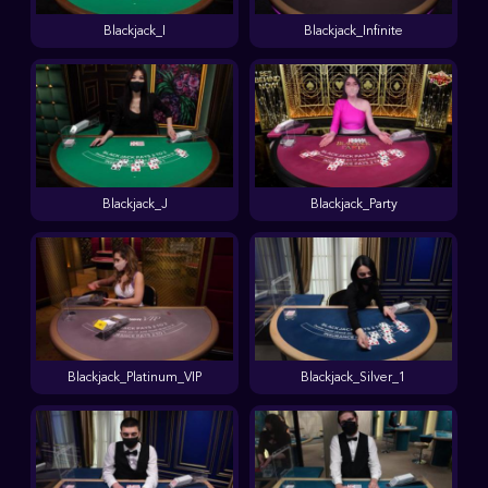
Blackjack_I
Blackjack_Infinite
Blackjack_J
Blackjack_Party
Blackjack_Platinum_VIP
Blackjack_Silver_1