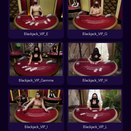
Blackjack_VIP_E
Blackjack_VIP_G
Blackjack_VIP_Gamma
Blackjack_VIP_H
Blackjack_VIP_I
Blackjack_VIP_L