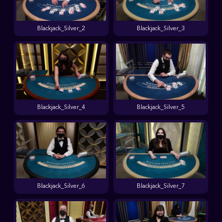
Blackjack_Silver_2
Blackjack_Silver_3
Blackjack_Silver_4
Blackjack_Silver_5
Blackjack_Silver_6
Blackjack_Silver_7