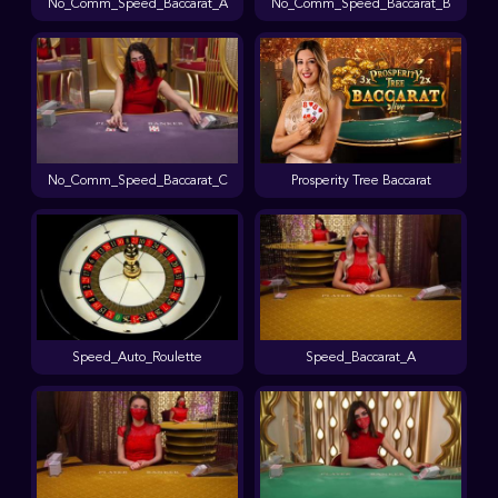
No_Comm_Speed_Baccarat_A
No_Comm_Speed_Baccarat_B
No_Comm_Speed_Baccarat_C
Prosperity Tree Baccarat
Speed_Auto_Roulette
Speed_Baccarat_A