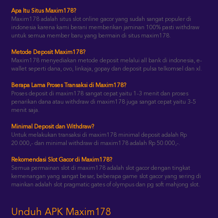
Apa Itu Situs Maxim178?
Maxim178 adalah situs slot online gacor yang sudah sangat populer di
indonesia karena kami berani memberikan jaminan 100% pasti withdraw
untuk semua member baru yang bermain di situs maxim178.
Metode Deposit Maxim178?
Maxim178 menyediakan metode deposit melalui all bank di indonesia, e-
wallet seperti dana, ovo, linkaja, gopay dan deposit pulsa telkomsel dan xl.
Berapa Lama Proses Transaksi di Maxim178?
Proses deposit di maxim178 sangat cepat yaitu 1-3 menit dan proses
penarikan dana atau withdraw di maxim178 juga sangat cepat yaitu 3-5
menit saja.
Minimal Deposit dan Withdraw?
Untuk melakukan transaksi di maxim178 minimal deposit adalah Rp
20.000,- dan minimal withdraw di maxim178 adalah Rp 50.000,-.
Rekomendasi Slot Gacor di Maxim178?
Semua permainan slot di maxim178 adalah slot gacor dengan tingkat
kemenangan yang sangat besar, beberapa game slot gacor yang sering di
mainkan adalah slot pragmatic gates of olympus dan pg soft mahjong slot.
Unduh APK Maxim178