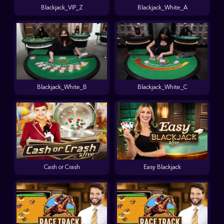
Blackjack_VIP_Z
Blackjack_White_A
Blackjack_White_B
Blackjack_White_C
Cash or Crash
Easy Blackjack