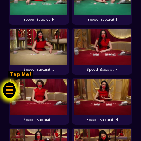
Speed_Baccarat_H
Speed_Baccarat_I
Speed_Baccarat_J
Speed_Baccarat_k
Tap Me!
Speed_Baccarat_L
Speed_Baccarat_N