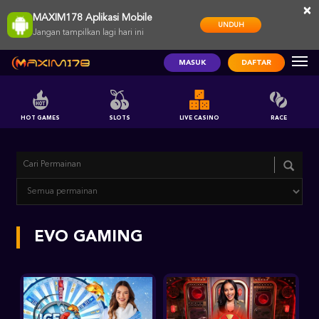
×
MAXIM178 Aplikasi Mobile
UNDUH
Jangan tampilkan lagi hari ini
MASUK
DAFTAR
HOT GAMES
SLOTS
LIVE CASINO
RACE
EVO GAMING