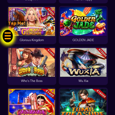
Tap Me!
Glorious Kingdom
GOLDEN JADE
Who's The Boss
Wu Xia