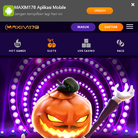
×
MAXIM178 Aplikasi Mobile
UNDUH
Jangan tampilkan lagi hari ini
MASUK
DAFTAR
HOT GAMES
SLOTS
LIVE CASINO
RACE