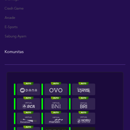
Crash Game
Arcade
E-Sports
Sabung Ayam
Komunitas