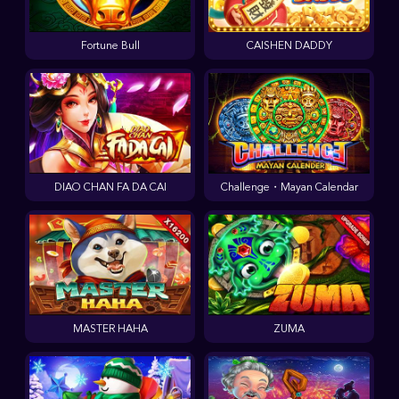
Fortune Bull
CAISHEN DADDY
DIAO CHAN FA DA CAI
Challenge・Mayan Calendar
MASTER HAHA
ZUMA