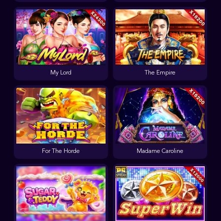
My Lord
The Empire
For The Horde
Madame Caroline