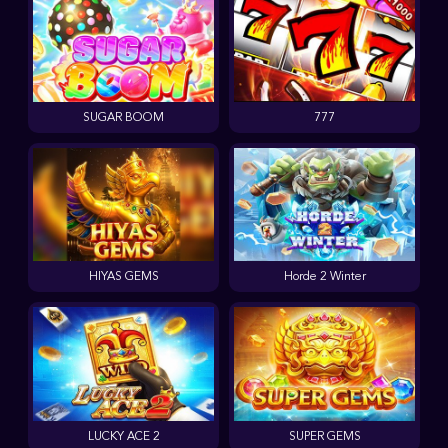
SUGAR BOOM
777
HIYAS GEMS
Horde 2 Winter
LUCKY ACE 2
SUPER GEMS