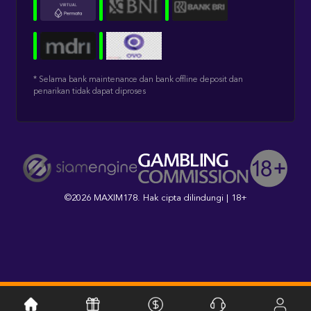
* Selama bank maintenance dan bank offline deposit dan
penarikan tidak dapat diproses
©2026 MAXIM178. Hak cipta dilindungi | 18+