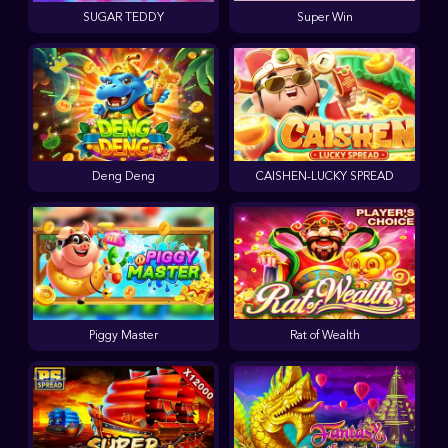
SUGAR TEDDY
Super Win
Deng Deng
CAISHEN-LUCKY SPREAD
Piggy Master
Rat of Wealth