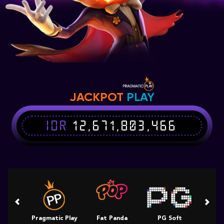
JACKPOT
PLAY
IDR
12,671,803,466
Pragmatic Play
Fat Panda
PG Soft
Slot