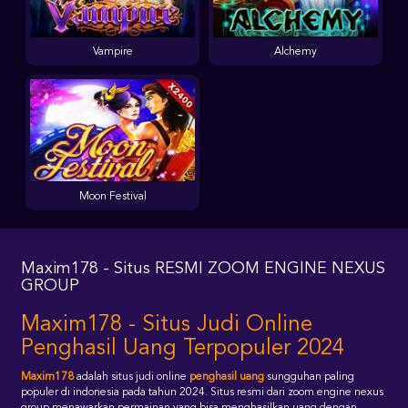
Vampire
Alchemy
Moon Festival
Maxim178 - Situs RESMI ZOOM ENGINE NEXUS
GROUP
Maxim178 - Situs Judi Online
Penghasil Uang Terpopuler 2024
Maxim178
adalah situs judi online
penghasil uang
sungguhan paling
populer di indonesia pada tahun 2024. Situs resmi dari zoom engine nexus
group menawarkan permainan yang bisa menghasilkan uang dengan