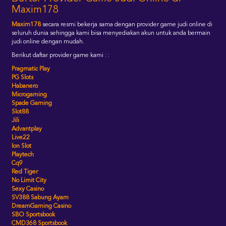
Maxim178
Maxim178
secara resmi bekerja sama dengan provider game judi online di
seluruh dunia sehingga kami bisa menyediakan akun untuk anda bermain
judi online dengan mudah.
Berikut daftar provider game kami : :
Pragmatic Play
PG Slots
Habanero
Microgaming
Spade Gaming
Slot88
Jili
Advantplay
Live22
Ion Slot
Playtech
Cq9
Red Tiger
No Limit City
Sexy Casino
SV388 Sabung Ayam
DreamGaming Casino
SBO Sportsbook
CMD368 Sportsbook