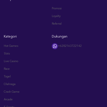
Promosi
Loyalty
Referral
Kategori
Dukungan
Hot Games
+6282163722142
Slots
Live Casino
Race
Togel
Olahraga
Crash Game
Arcade