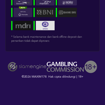
* Selama bank maintenance dan bank offline deposit dan
penarikan tidak dapat diproses
©2026 MAXIM178. Hak cipta dilindungi | 18+