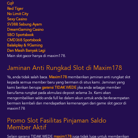
Cq9
Red Tiger
No Limit City
Sexy Casino
SV388 Sabung Ayam
DreamGaming Casino
SBO Sportsbook
CMD368 Sportsbook
Balakplay & 9Gaming
Dan Masih Banyak Lagi
Main slot gacor hanya di maxim178.
Jaminan Anti Rungkad Slot di Maxim178
Ya, anda tidak salah baca.
Maxim178
memberikan jaminan anti rungkat slot
kepada semua member baru yang bermain di situs kami. Jaminan yang
kami berikan berupa
garansi TIDAK WEDE
jika anda sebagai member
baru/lama rungkat pada akmulasi deposit selama 3x. Kami akan
mengembalikan saldo anda full ke dalam akun untuk anda berkesempatan
bermain kembali dan mendapatkan kemenangan dari game slot gacor di
maxim178
Promo Slot Fasilitas Pinjaman Saldo
Member Aktif
Selain garansi TIDAK WEDE
maxim178
juga tidak lupa untuk memberikan