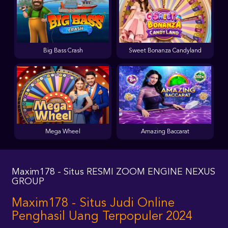
Big Bass Crash
Sweet Bonanza Candyland
Mega Wheel
Amazing Baccarat
Maxim178 - Situs RESMI ZOOM ENGINE NEXUS
GROUP
Maxim178 - Situs Judi Online
Penghasil Uang Terpopuler 2024