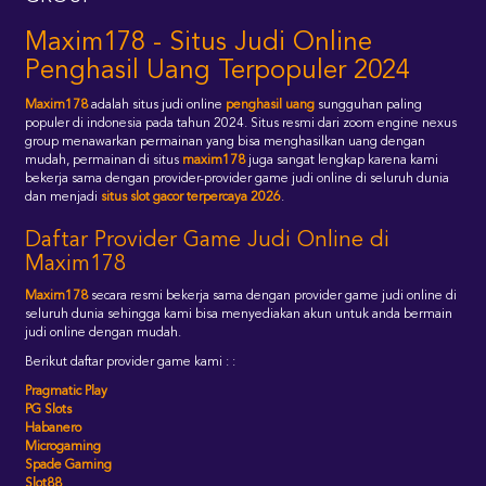
Maxim178 - Situs Judi Online
Penghasil Uang Terpopuler 2024
Maxim178
adalah situs judi online
penghasil uang
sungguhan paling
populer di indonesia pada tahun 2024. Situs resmi dari zoom engine nexus
group menawarkan permainan yang bisa menghasilkan uang dengan
mudah, permainan di situs
maxim178
juga sangat lengkap karena kami
bekerja sama dengan provider-provider game judi online di seluruh dunia
dan menjadi
situs slot gacor terpercaya 2026
.
Daftar Provider Game Judi Online di
Maxim178
Maxim178
secara resmi bekerja sama dengan provider game judi online di
seluruh dunia sehingga kami bisa menyediakan akun untuk anda bermain
judi online dengan mudah.
Berikut daftar provider game kami : :
Pragmatic Play
PG Slots
Habanero
Microgaming
Spade Gaming
Slot88