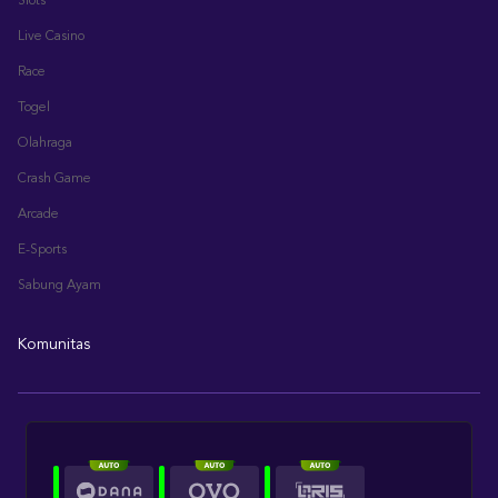
Slots
Live Casino
Race
Togel
Olahraga
Crash Game
Arcade
E-Sports
Sabung Ayam
Komunitas