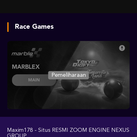
Race Games
MARBLEX
MAIN
Maxim178 - Situs RESMI ZOOM ENGINE NEXUS
GROUP