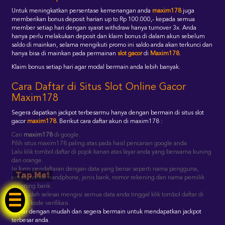
Untuk meningkatkan persentase kemenangan anda
maxim178
juga
memberikan bonus deposit harian up to Rp 100.000,- kepada semua
member setiap hari dengan syarat withdraw hanya turnover 3x. Anda
hanya perlu melakukan deposit dan klaim bonus di dalam akun sebelum
saldo di mainkan, selama mengikuti promo ini saldo anda akan terkunci dan
hanya bisa di mainkan pada permainan
slot gacor
di
Maxim178
.
Klaim bonus setiap hari agar modal bermain anda lebih banyak.
Cara Daftar di Situs Slot Online Gacor
Maxim178
Segera dapatkan jackpot terbesarmu hanya dengan bermain di situs slot
gacor
maxim178
. Berikut cara daftar akun di maxim178 :
Cari
maxim178
di google.
Pilih situs maxim178 paling atas pada hasil pencarian google anda
Lalu klik tombol daftar di pojok kanan atas layar anda yang berwarna kuning
dan orange.
Isi form pendaftaran dengan data yang benar seperti nama pengguna,
Tap Me!
email, nomor handphone, jenis bank, nomor rekening dan nama pemilik
rekening bank.
Jika sudah selesai mengisi semua data anda tinggal klik tombol daftar di
bawah kode verifikasi.
Daftar dengan mudah dan segera bermain untuk mendapatkan jackpot
terbesar anda.