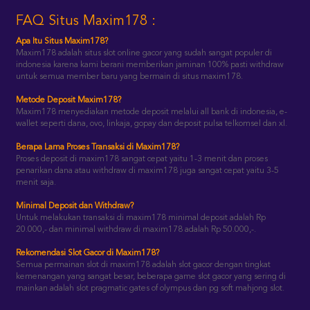
FAQ Situs Maxim178 :
Apa Itu Situs Maxim178?
Maxim178 adalah situs slot online gacor yang sudah sangat populer di
indonesia karena kami berani memberikan jaminan 100% pasti withdraw
untuk semua member baru yang bermain di situs maxim178.
Metode Deposit Maxim178?
Maxim178 menyediakan metode deposit melalui all bank di indonesia, e-
wallet seperti dana, ovo, linkaja, gopay dan deposit pulsa telkomsel dan xl.
Berapa Lama Proses Transaksi di Maxim178?
Proses deposit di maxim178 sangat cepat yaitu 1-3 menit dan proses
penarikan dana atau withdraw di maxim178 juga sangat cepat yaitu 3-5
menit saja.
Minimal Deposit dan Withdraw?
Untuk melakukan transaksi di maxim178 minimal deposit adalah Rp
20.000,- dan minimal withdraw di maxim178 adalah Rp 50.000,-.
Rekomendasi Slot Gacor di Maxim178?
Semua permainan slot di maxim178 adalah slot gacor dengan tingkat
kemenangan yang sangat besar, beberapa game slot gacor yang sering di
mainkan adalah slot pragmatic gates of olympus dan pg soft mahjong slot.