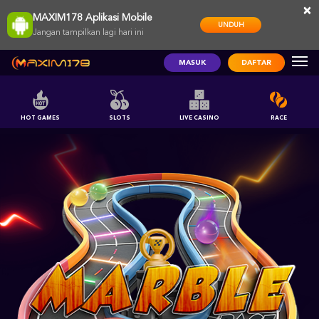
×
MAXIM178 Aplikasi Mobile
UNDUH
Jangan tampilkan lagi hari ini
MASUK
DAFTAR
HOT GAMES
SLOTS
LIVE CASINO
RACE