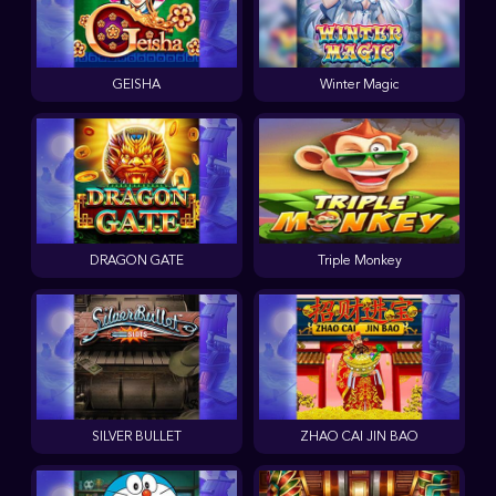
GEISHA
Winter Magic
DRAGON GATE
Triple Monkey
SILVER BULLET
ZHAO CAI JIN BAO