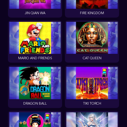
JIN QIAN WA
FIRE KINGDOM
MARIO AND FRIENDS
CAT QUEEN
DRAGON BALL
TIKI TORCH