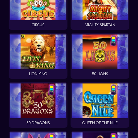
CIRCUS
MIGHTY SPARTAN
LION KING
50 LIONS
50 DRAGONS
QUEEN OF THE NILE