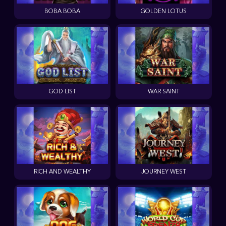
BOBA BOBA
GOLDEN LOTUS
GOD LIST
WAR SAINT
RICH AND WEALTHY
JOURNEY WEST