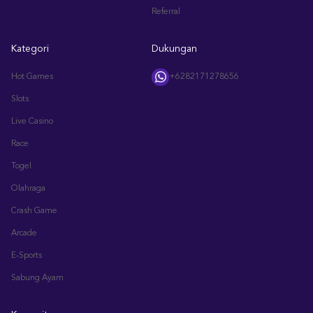
Referral
Kategori
Dukungan
Hot Games
+6282171278656
Slots
Live Casino
Race
Togel
Olahraga
Crash Game
Arcade
E-Sports
Sabung Ayam