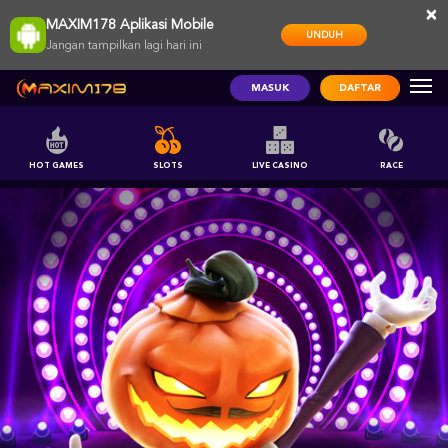
×
MAXIM178 Aplikasi Mobile
UNDUH
Jangan tampilkan lagi hari ini
MASUK
DAFTAR
HOT GAMES
SLOTS
LIVE CASINO
RACE