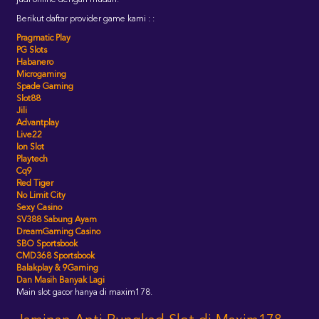
Berikut daftar provider game kami : :
Pragmatic Play
PG Slots
Habanero
Microgaming
Spade Gaming
Slot88
Jili
Advantplay
Live22
Ion Slot
Playtech
Cq9
Red Tiger
No Limit City
Sexy Casino
SV388 Sabung Ayam
DreamGaming Casino
SBO Sportsbook
CMD368 Sportsbook
Balakplay & 9Gaming
Dan Masih Banyak Lagi
Main slot gacor hanya di maxim178.