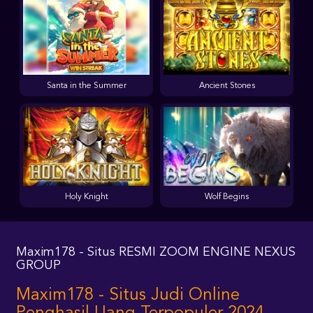
Santa in the Summer
Ancient Stones
Holy Knight
Wolf Begins
Maxim178 - Situs RESMI ZOOM ENGINE NEXUS
GROUP
Maxim178 - Situs Judi Online