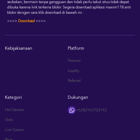
sediakan, bermain tanpa gangguan dan tidak perlu takut situs tidak dapat
dibuka karena link terkena blokir. Segera download aplikasi maxim178 anti
blokir dengan cara klik download di bawah ini :
>>>>
Download
<<<<.
Kebijaksanaan
Platform
Promosi
Loyalty
Referral
Kategori
Dukungan
Hot Games
+6282163722142
Slots
Live Casino