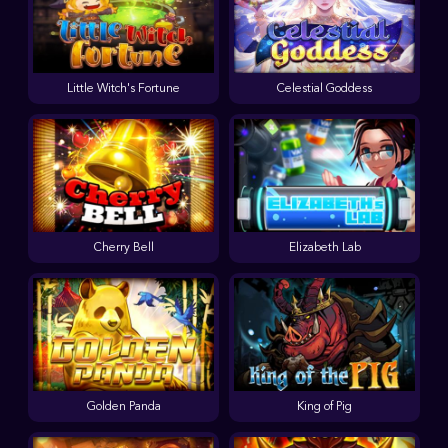
Little Witch's Fortune
Celestial Goddess
Cherry Bell
Elizabeth Lab
Golden Panda
King of Pig