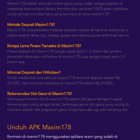
Maxim178 adalah situs slot online gacor yang sudah sangat populer di
indonesia karena kami berani memberikan jaminan 100% pasti withdraw
untuk semua member baru yang bermain di situs maxim178.
Metode Deposit Maxim178?
Maxim178 menyediakan metode deposit melalui all bank di indonesia, e-
wallet seperti dana, ovo, linkaja, gopay dan deposit pulsa telkomsel dan xl.
Berapa Lama Proses Transaksi di Maxim178?
Proses deposit di maxim178 sangat cepat yaitu 1-3 menit dan proses
penarikan dana atau withdraw di maxim178 juga sangat cepat yaitu 3-5
menit saja.
Minimal Deposit dan Withdraw?
Untuk melakukan transaksi di maxim178 minimal deposit adalah Rp
20.000,- dan minimal withdraw di maxim178 adalah Rp 50.000,-.
Rekomendasi Slot Gacor di Maxim178?
Semua permainan slot di maxim178 adalah slot gacor dengan tingkat
kemenangan yang sangat besar, beberapa game slot gacor yang sering di
mainkan adalah slot pragmatic gates of olympus dan pg soft mahjong slot.
Unduh APK Maxim178
Bermain di maxim178 menggunakan aplikasi resmi yang sudah di