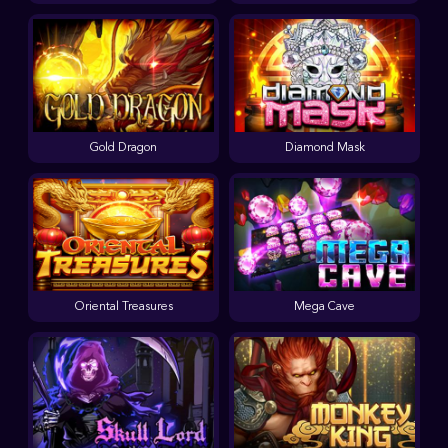
Gold Dragon
Diamond Mask
Oriental Treasures
Mega Cave