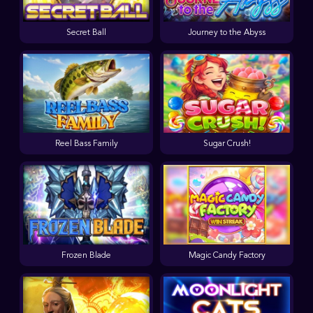
Secret Ball
Journey to the Abyss
Reel Bass Family
Sugar Crush!
Frozen Blade
Magic Candy Factory