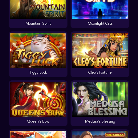
Mountain Spirit
Moonlight Cats
Tiggy Luck
Cleo’s Fortune
Queen's Bow
Medusa’s Blessing